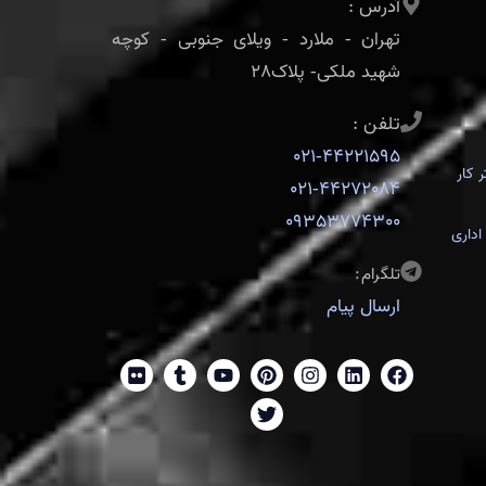
آدرس :
تهران - ملارد - ویلای جنوبی - کوچه
شهید ملکی- پلاک28
تلفن :
021-44221595
 کار
021-44272084
09353774300
اداری
تلگرام:
ارسال پیام