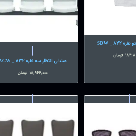
 SDW _ 822
184,8
تومان
صندلی انتظار سه نفره AGW _ 832
18,966,000
تومان