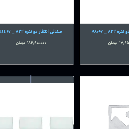
 AGW _ 822
صندلی انتظار دو نفره DLW _ 822
13,95
تومان
182,600,000
تومان