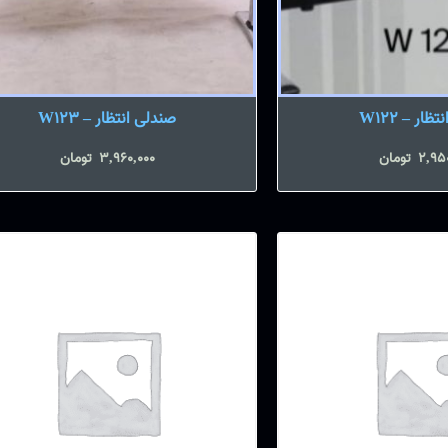
ار – W122
صندلی انتظار – W123
2,95
تومان
3,960,000
تومان