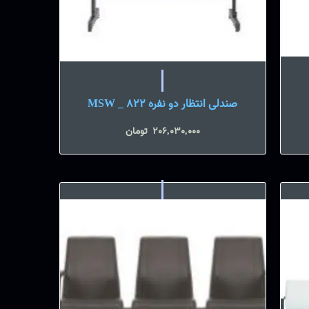
صندلی انتظار دو نفره MSW _ 822
206,030,000
تومان