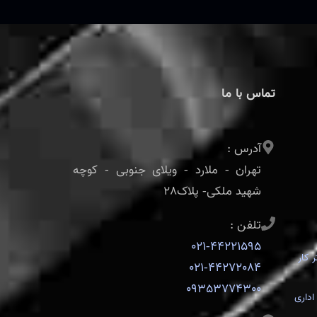
تماس با ما
آدرس :
تهران - ملارد - ویلای جنوبی - کوچه
شهید ملکی- پلاک28
تلفن :
021-44221595
 کار
021-44272084
09353774300
اداری