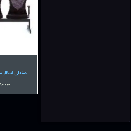
صندلی انتظار سه نفره
80,000