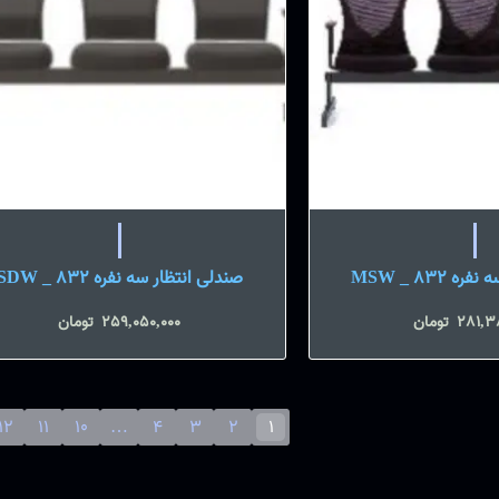
 MSW _ 832
صندلی انتظار سه نفره SDW _ 832
281,3
تومان
259,050,000
تومان
12
11
10
…
4
3
2
1