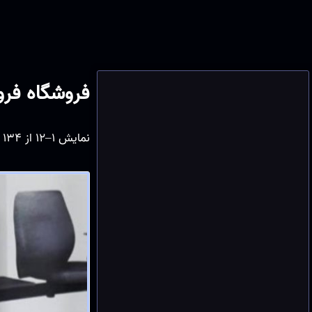
فروشگاه فر
نمایش 1–12 از 134 نتیجه