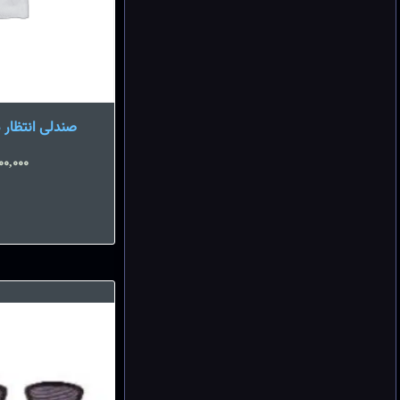
صندلی انتظار دو نفره
00,000