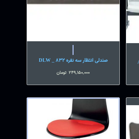
صندلی انتظار سه نفره DLW _ 832
249,150,000
تومان