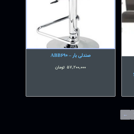
صندلی بار – ABB690
57,200,000
تومان
←