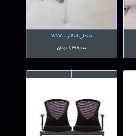
صندلی انتظار – W701
1,475,000
تومان