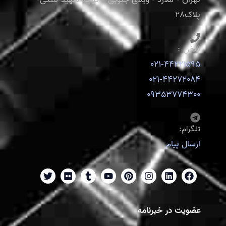
پلاک28
تلفن :
021-44221595
021-44272084
09353774300
تلگرام:
ارسال پیام
عضویت در خبرنامه