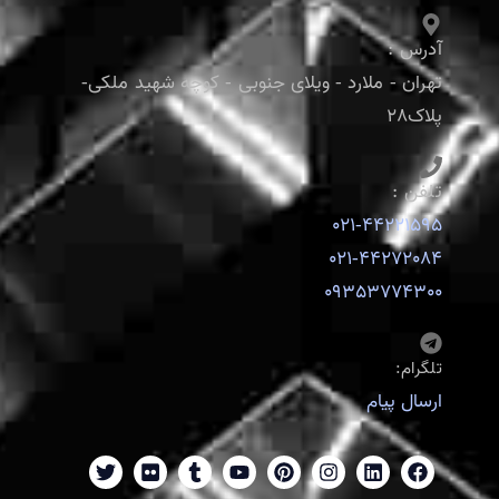
آدرس :
تهران - ملارد - ویلای جنوبی - کوچه شهید ملکی-
پلاک28
تلفن :
021-44221595
021-44272084
09353774300
تلگرام:
ارسال پیام