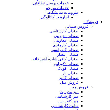
خدمات پرسنل نظافتی
خدمات مترجم
ملزومات نمایشگاهی
اجاره جا کاتالوگی
فروشگاه
فروش صندلی
صندلی کارشناسی
صندلی مدیریتی
صندلی معاونتی
صندلی کارمندی
صندلی کنفرانسی
صندلی انتظار
صندلی کافی شاپ/ آشپزخانه
صندلی دکوراتیو
صندلی کودک
صندلی بار
صندلی کانتر
فروش مبل
فروش میز
میز مدیریت
میز کارشناسی
میز کنفرانس
سایت کارشناسی