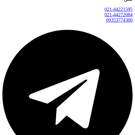
021-44221595
021-44272084
09353774300