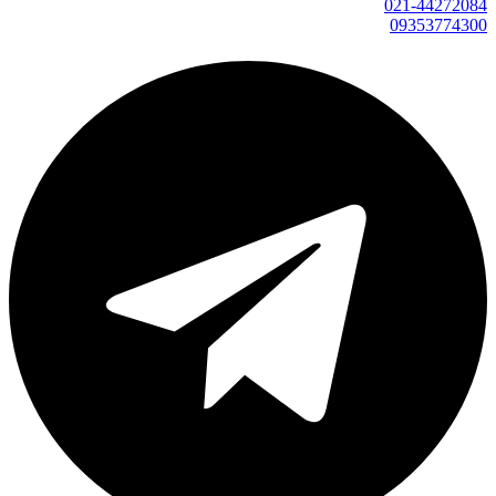
021-44272084
09353774300