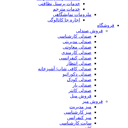
خدمات پرسنل نظافتی
خدمات مترجم
ملزومات نمایشگاهی
اجاره جا کاتالوگی
فروشگاه
فروش صندلی
صندلی کارشناسی
صندلی مدیریتی
صندلی معاونتی
صندلی کارمندی
صندلی کنفرانسی
صندلی انتظار
صندلی کافی شاپ/ آشپزخانه
صندلی دکوراتیو
صندلی کودک
صندلی بار
صندلی کانتر
فروش مبل
فروش میز
میز مدیریت
میز کارشناسی
میز کنفرانس
سایت کارشناسی