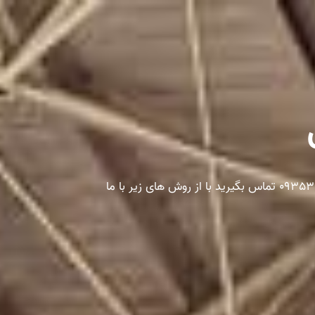
هر تجهیزات و وسایلی در نمایشگاه نیاز داشته باشید ما برای شما فراهم می کنیم. فقط کافیست با شماره 09353774300 تماس بگیرید با از روش های زیر با ما