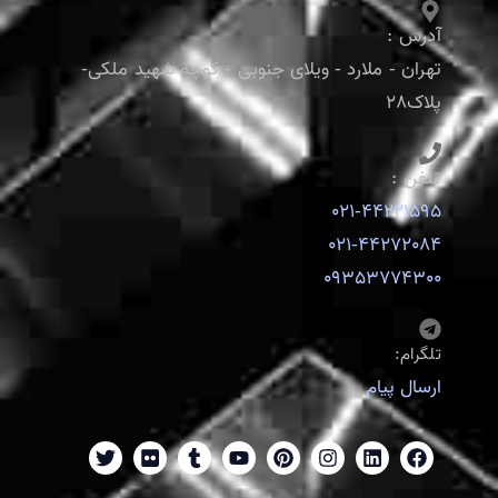
آدرس :
تهران - ملارد - ویلای جنوبی - کوچه شهید ملکی-
پلاک28
تلفن :
021-44221595
021-44272084
09353774300
تلگرام:
ارسال پیام