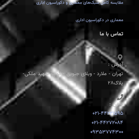
مقایسه کامل سبک‌های معماری و دکوراسیون اداری
معماری در دکوراسیون اداری
تماس با ما
آدرس :
تهران - ملارد - ویلای جنوبی - کوچه شهید ملکی-
پلاک28
تلفن :
021-44221595
021-44272084
09353774300