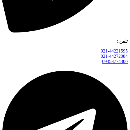
تلفن :
021-44221595
021-44272084
09353774300