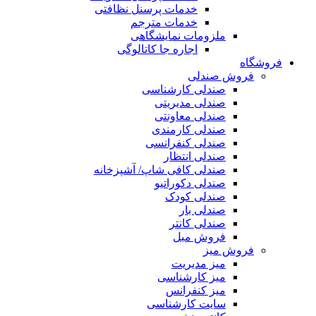
خدمات پرسنل نظافتی
خدمات مترجم
ملزومات نمایشگاهی
اجاره جا کاتالوگی
فروشگاه
فروش صندلی
صندلی کارشناسی
صندلی مدیریتی
صندلی معاونتی
صندلی کارمندی
صندلی کنفرانسی
صندلی انتظار
صندلی کافی شاپ/ آشپزخانه
صندلی دکوراتیو
صندلی کودک
صندلی بار
صندلی کانتر
فروش مبل
فروش میز
میز مدیریت
میز کارشناسی
میز کنفرانس
سایت کارشناسی