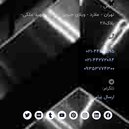
آدرس :
تهران - ملارد - ویلای جنوبی - کوچه شهید ملکی-
پلاک28
تلفن :
021-44221595
021-44272084
09353774300
تلگرام:
ارسال پیام