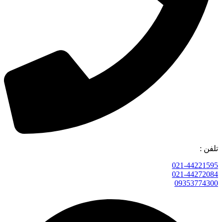
تلفن :
021-44221595
021-44272084
09353774300