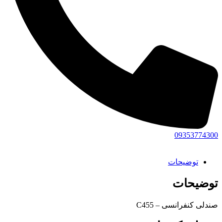
09353774300
توضیحات
توضیحات
صندلی کنفرانسی – C455