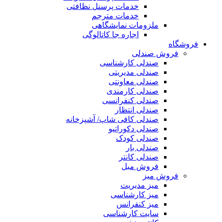
خدمات پرسنل نظافتی
خدمات مترجم
ملزومات نمایشگاهی
اجاره جا کاتالوگی
فروشگاه
فروش صندلی
صندلی کارشناسی
صندلی مدیریتی
صندلی معاونتی
صندلی کارمندی
صندلی کنفرانسی
صندلی انتظار
صندلی کافی شاپ/ آشپزخانه
صندلی دکوراتیو
صندلی کودک
صندلی بار
صندلی کانتر
فروش مبل
فروش میز
میز مدیریت
میز کارشناسی
میز کنفرانس
سایت کارشناسی