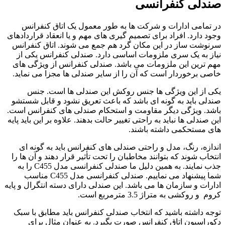
صندلی کنفرانسی
در تمامی ادارات و شرکت ها به طور معمول یک اتاق کنفرانس
وجود دارد. افراد برای تصمیم گیری های مهم و یا انعقاد قراردادهای
سرنوشت ساز در این مکان گرد هم جمع می شوند. اتاق کنفرانس
نیاز به یک سری ملزومات اساسی دارد. صندلی کنفرانس یکی از
مهم ترین این ملزومات می باشد. صندلی کنفرانس از ویژگی های
خاصی برخوردار است که آن را از سایر صندلی ها مجزا می نماید.
یکی از این ویژگی ها جنس روکش این صندلی ها است. جنس
صندلی باید به گونه ای باشد که باعث تعریق نشود و قابل شستشو
باشد. ویژگی دیگر مقاومت و استحکام صندلی های کنفرانس است.
این صندلی ها نباید به راحتی تغییر حالت بدهند. علاوه بر این باید پایه
های مستحکمی داشته باشند.
اندازه، رنگ، مدل و راحتی صندلی های کنفرانس باید به گونه ای
انتخاب شوند که بتوانند مخاطبان را تحت تأثیر قرار دهند و آن ها را
جذب نمایند. به همین دلیل ما صندلی کنفرانسی مدل C455 را به
شما پیشنهاد می نماییم. صندلی کنفرانسی مدل C455 مناسب
ادارات و سازمان ها می باشد. این صندلی دارای دسته انتگرال و پایه
کروم و روکشی به متراژ 3.5 مترمربع است.
توجه داشته باشید که انتخاب صندلی کنفرانس باید مطابق با سبک
دکوراسیون اتاق کنفرانس صورت بگیرد. به عنوان مثال برای