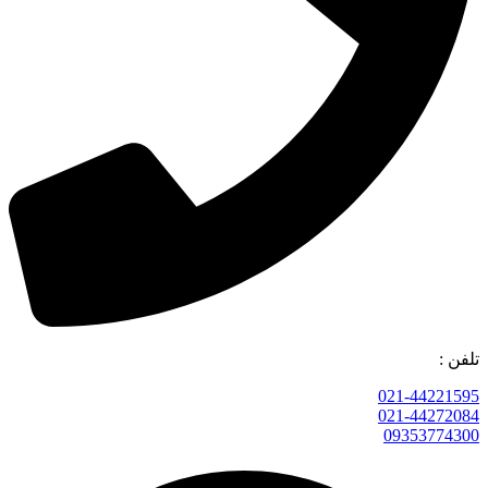
تلفن :
021-44221595
021-44272084
09353774300