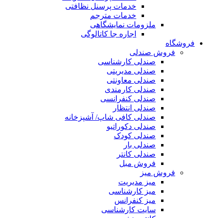
خدمات پرسنل نظافتی
خدمات مترجم
ملزومات نمایشگاهی
اجاره جا کاتالوگی
فروشگاه
فروش صندلی
صندلی کارشناسی
صندلی مدیریتی
صندلی معاونتی
صندلی کارمندی
صندلی کنفرانسی
صندلی انتظار
صندلی کافی شاپ/ آشپزخانه
صندلی دکوراتیو
صندلی کودک
صندلی بار
صندلی کانتر
فروش مبل
فروش میز
میز مدیریت
میز کارشناسی
میز کنفرانس
سایت کارشناسی