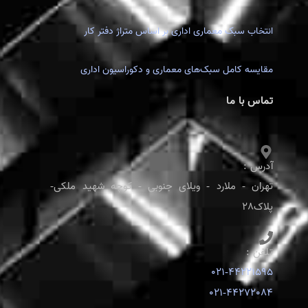
انتخاب سبک معماری اداری بر اساس متراژ دفتر کار
مقایسه کامل سبک‌های معماری و دکوراسیون اداری
تماس با ما
آدرس :
تهران - ملارد - ویلای جنوبی - کوچه شهید ملکی-
پلاک28
تلفن :
021-44221595
021-44272084