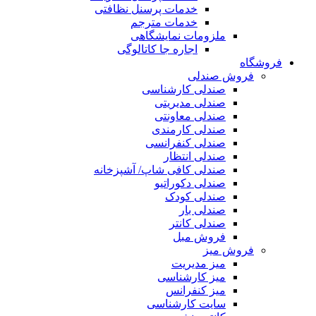
خدمات پرسنل نظافتی
خدمات مترجم
ملزومات نمایشگاهی
اجاره جا کاتالوگی
فروشگاه
فروش صندلی
صندلی کارشناسی
صندلی مدیریتی
صندلی معاونتی
صندلی کارمندی
صندلی کنفرانسی
صندلی انتظار
صندلی کافی شاپ/ آشپزخانه
صندلی دکوراتیو
صندلی کودک
صندلی بار
صندلی کانتر
فروش مبل
فروش میز
میز مدیریت
میز کارشناسی
میز کنفرانس
سایت کارشناسی