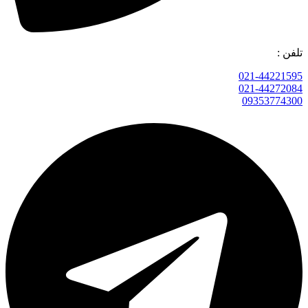
تلفن :
021-44221595
021-44272084
09353774300