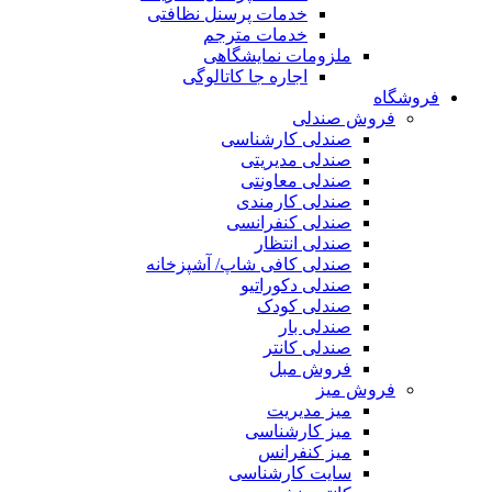
خدمات پرسنل نظافتی
خدمات مترجم
ملزومات نمایشگاهی
اجاره جا کاتالوگی
فروشگاه
فروش صندلی
صندلی کارشناسی
صندلی مدیریتی
صندلی معاونتی
صندلی کارمندی
صندلی کنفرانسی
صندلی انتظار
صندلی کافی شاپ/ آشپزخانه
صندلی دکوراتیو
صندلی کودک
صندلی بار
صندلی کانتر
فروش مبل
فروش میز
میز مدیریت
میز کارشناسی
میز کنفرانس
سایت کارشناسی