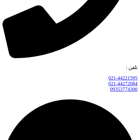
تلفن :
021-44221595
021-44272084
09353774300