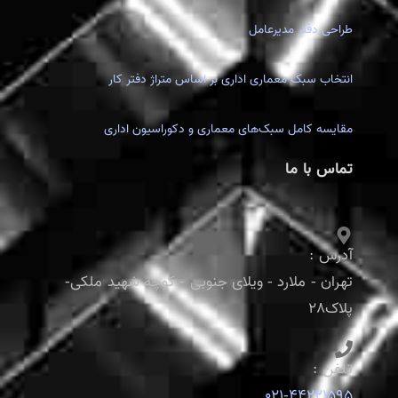
طراحی دفتر مدیرعامل
انتخاب سبک معماری اداری بر اساس متراژ دفتر کار
مقایسه کامل سبک‌های معماری و دکوراسیون اداری
تماس با ما
آدرس :
تهران - ملارد - ویلای جنوبی - کوچه شهید ملکی-
پلاک28
تلفن :
021-44221595