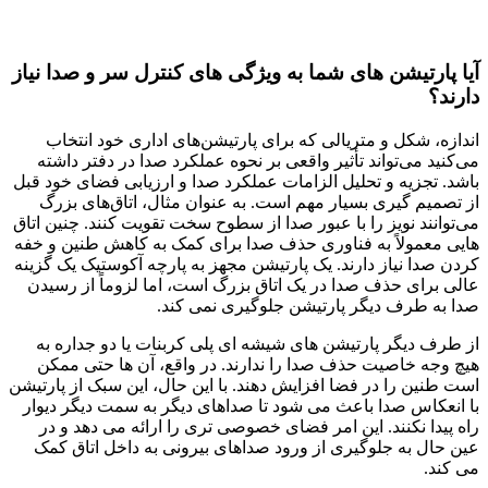
آیا پارتیشن های شما به ویژگی های کنترل سر و صدا نیاز
دارند؟
اندازه، شکل و متریالی که برای پارتیشن‌های اداری خود انتخاب
می‌کنید می‌تواند تأثیر واقعی بر نحوه عملکرد صدا در دفتر داشته
باشد. تجزیه و تحلیل الزامات عملکرد صدا و ارزیابی فضای خود قبل
از تصمیم گیری بسیار مهم است. به عنوان مثال، اتاق‌های بزرگ
می‌توانند نویز را با عبور صدا از سطوح سخت تقویت کنند. چنین اتاق
هایی معمولاً به فناوری حذف صدا برای کمک به کاهش طنین و خفه
کردن صدا نیاز دارند. یک پارتیشن مجهز به پارچه آکوستیک یک گزینه
عالی برای حذف صدا در یک اتاق بزرگ است، اما لزوماً از رسیدن
صدا به طرف دیگر پارتیشن جلوگیری نمی کند.
از طرف دیگر پارتیشن های شیشه ای پلی کربنات یا دو جداره به
هیچ وجه خاصیت حذف صدا را ندارند. در واقع، آن ها حتی ممکن
است طنین را در فضا افزایش دهند. با این حال، این سبک از پارتیشن
با انعکاس صدا باعث می شود تا صداهای دیگر به سمت دیگر دیوار
راه پیدا نکنند. این امر فضای خصوصی تری را ارائه می دهد و در
عین حال به جلوگیری از ورود صداهای بیرونی به داخل اتاق کمک
می کند.