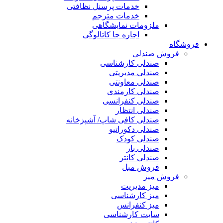
خدمات پرسنل نظافتی
خدمات مترجم
ملزومات نمایشگاهی
اجاره جا کاتالوگی
فروشگاه
فروش صندلی
صندلی کارشناسی
صندلی مدیریتی
صندلی معاونتی
صندلی کارمندی
صندلی کنفرانسی
صندلی انتظار
صندلی کافی شاپ/ آشپزخانه
صندلی دکوراتیو
صندلی کودک
صندلی بار
صندلی کانتر
فروش مبل
فروش میز
میز مدیریت
میز کارشناسی
میز کنفرانس
سایت کارشناسی