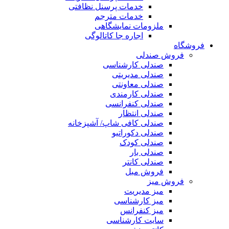
خدمات پرسنل نظافتی
خدمات مترجم
ملزومات نمایشگاهی
اجاره جا کاتالوگی
فروشگاه
فروش صندلی
صندلی کارشناسی
صندلی مدیریتی
صندلی معاونتی
صندلی کارمندی
صندلی کنفرانسی
صندلی انتظار
صندلی کافی شاپ/ آشپزخانه
صندلی دکوراتیو
صندلی کودک
صندلی بار
صندلی کانتر
فروش مبل
فروش میز
میز مدیریت
میز کارشناسی
میز کنفرانس
سایت کارشناسی