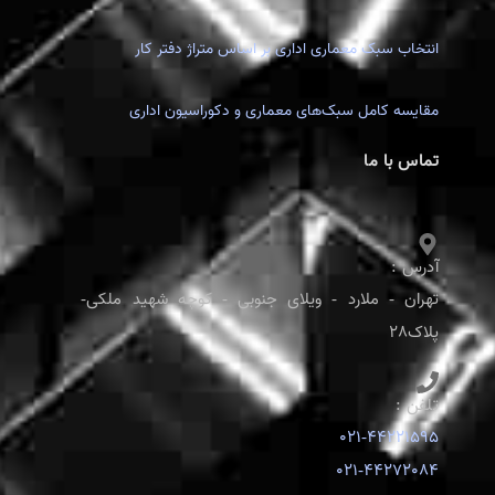
انتخاب سبک معماری اداری بر اساس متراژ دفتر کار
مقایسه کامل سبک‌های معماری و دکوراسیون اداری
تماس با ما
آدرس :
تهران - ملارد - ویلای جنوبی - کوچه شهید ملکی-
پلاک28
تلفن :
021-44221595
021-44272084