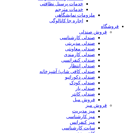
خدمات پرسنل نظافتی
خدمات مترجم
ملزومات نمایشگاهی
اجاره جا کاتالوگی
فروشگاه
فروش صندلی
صندلی کارشناسی
صندلی مدیریتی
صندلی معاونتی
صندلی کارمندی
صندلی کنفرانسی
صندلی انتظار
صندلی کافی شاپ/ آشپزخانه
صندلی دکوراتیو
صندلی کودک
صندلی بار
صندلی کانتر
فروش مبل
فروش میز
میز مدیریت
میز کارشناسی
میز کنفرانس
سایت کارشناسی