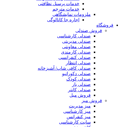
خدمات پرسنل نظافتی
خدمات مترجم
ملزومات نمایشگاهی
اجاره جا کاتالوگی
فروشگاه
فروش صندلی
صندلی کارشناسی
صندلی مدیریتی
صندلی معاونتی
صندلی کارمندی
صندلی کنفرانسی
صندلی انتظار
صندلی کافی شاپ/ آشپزخانه
صندلی دکوراتیو
صندلی کودک
صندلی بار
صندلی کانتر
فروش مبل
فروش میز
میز مدیریت
میز کارشناسی
میز کنفرانس
سایت کارشناسی