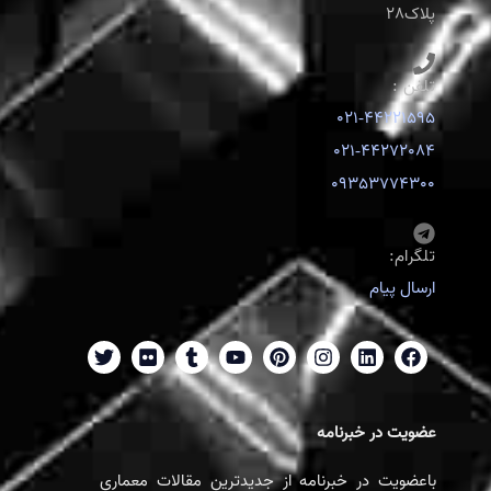
پلاک28
تلفن :
021-44221595
021-44272084
09353774300
تلگرام:
ارسال پیام
عضویت در خبرنامه
باعضویت در خبرنامه از جدیدترین مقالات معماری