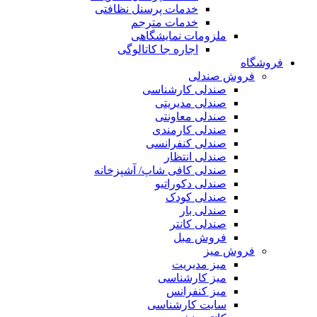
خدمات پرسنل نظافتی
خدمات مترجم
ملزومات نمایشگاهی
اجاره جا کاتالوگی
فروشگاه
فروش صندلی
صندلی کارشناسی
صندلی مدیریتی
صندلی معاونتی
صندلی کارمندی
صندلی کنفرانسی
صندلی انتظار
صندلی کافی شاپ/ آشپزخانه
صندلی دکوراتیو
صندلی کودک
صندلی بار
صندلی کانتر
فروش مبل
فروش میز
میز مدیریت
میز کارشناسی
میز کنفرانس
سایت کارشناسی