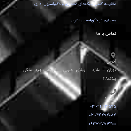
مقایسه کامل سبک‌های معماری و دکوراسیون اداری
معماری در دکوراسیون اداری
تماس با ما
آدرس :
تهران - ملارد - ویلای جنوبی - کوچه شهید ملکی-
پلاک28
تلفن :
021-44221595
021-44272084
09353774300