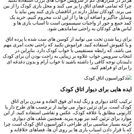
هرگز در متراژهای کم از سرویس خواب های بزرگ استفاده نکنید
چرا که تمامی فضای اتاق را پر می کنند و محل بازی کودک را از بین
می برند. کودکان تمایل دارند در اتاقشان بازی کنند پس نباید با
وسایل جاگیر و اضافه آن ها را از این لذت محروم کنیم. خرید یک
کمد جمع و جور از واجبات سیسمونی است تا اسباب بازی ها و
لباس های کودکان به راحتی ساماندهی شود.
برای زیبا شدن تخت می توانید از کوسن های ست شده با پرده اتاق
و یا کفپوش استفاده کنید. فراموش نکنید که راحتی تخت امری مهم
می باشد، که رابطه مستقیمی با خواب کودک دارد. بنابراین در
انتخاب سرویس خواب علاوه بر زیبایی به راحت بودن آن برای کودک
دلبندتان توجه کافی را داشته باشید تا خواب آرام و بدون دغدغه ای
را برای او فراهم کنید.
ایده هایی برای دیوار اتاق کودک
ترکیب کاغذ دیواری و رنگ ایده ای فوق العاده و مدرن برای اتاق
کودک است. برای تزئین دیوار می ‌توانید از برچسب های طرح دار یا
کارتونی مطابق با علاقه کودک، عکس و نقاشی استفاده کنید. از این
موارد برای تزئین کمد نیز بهره ببرید. همچنین شلف های دیواری
گزینه بسیار مناسبی برای طراحی دکوراسیون اتاق کودک است چرا
که با قرار دادن اسباب بازی ها بر روی آن ها، فضاهای خلاقانه و