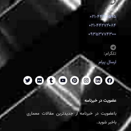
تلفن :
021-44221595
021-44272084
09353774300
تلگرام:
ارسال پیام
عضویت در خبرنامه
باعضویت در خبرنامه از جدیدترین مقالات معماری
باخبر شوید.