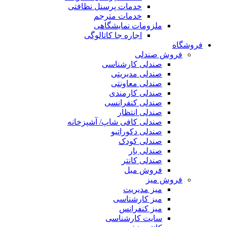
خدمات پرسنل نظافتی
خدمات مترجم
ملزومات نمایشگاهی
اجاره جا کاتالوگی
فروشگاه
فروش صندلی
صندلی کارشناسی
صندلی مدیریتی
صندلی معاونتی
صندلی کارمندی
صندلی کنفرانسی
صندلی انتظار
صندلی کافی شاپ/ آشپزخانه
صندلی دکوراتیو
صندلی کودک
صندلی بار
صندلی کانتر
فروش مبل
فروش میز
میز مدیریت
میز کارشناسی
میز کنفرانس
سایت کارشناسی