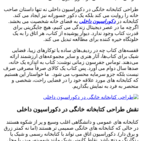
طراحی کتابخانه خانگی در دکوراسیون داخلی نه تنها داستان صاحب
خانه را روایت می کند بلکه یک دکور جسورانه نیز ایجاد می کند.
کتابخانه در
دکوراسیون داخلی
به فضای خانه شخصیت می بخشد.
اگرچه ما در عصر دیجیتال زندگی می کنیم، هیچ جایگزینی برای
قدرت کتاب وجود ندارد. دیوار پوشیده از کتاب، هر اتاق را به یک
خلوتگاه خیره کننده برای مطالعه تبدیل می کند.
قفسه‌های کتاب چه در ردیف‌های ساده یا توکارهای زیبا، فضایی
شیک برای کتاب‌ها، آثار هنری و سایر مجموعه‌های ارزشمند ارائه
می‌دهند. توماس جفرسون زمانی نوشت: کتاب به اندازه یک خانه،
صدها سال دوام می آورد. پس کتاب یک کالای صرفاً مصرفی صرف
نیست بلکه جزو سرمایه محسوب می شود. ما خواستار این هستیم
که کتابخانه های مورد علاقه خود را در فضایی راحت، شخصی و
منحصر به فرد به نمایش بگذاریم.
نقش طراحی کتابخانه خانگی در دکوراسیون داخلی
کتابخانه های عمومی و دانشگاهی اغلب وسیع و پر از شکوه هستند
در حالی که کتابخانه های خانگی صمیمی تر هستند (اما نه کمتر زرق
و برق دار). دکوراسیون اتاق می تواند با کتابخانه رسمی و شیک یا
رنگارنگ و دنج باشد. نقاط کانونی شیک مانند شومینه، میز، یا محل