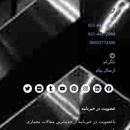
تلفن :
021-44221595
021-44272084
09353774300
تلگرام:
ارسال پیام
عضویت در خبرنامه
باعضویت در خبرنامه از جدیدترین مقالات معماری