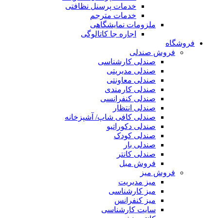
خدمات پرسنل نظافتی
خدمات مترجم
ملزومات نمایشگاهی
اجاره جا کاتالوگی
فروشگاه
فروش صندلی
صندلی کارشناسی
صندلی مدیریتی
صندلی معاونتی
صندلی کارمندی
صندلی کنفرانسی
صندلی انتظار
صندلی کافی شاپ/ آشپزخانه
صندلی دکوراتیو
صندلی کودک
صندلی بار
صندلی کانتر
فروش مبل
فروش میز
میز مدیریت
میز کارشناسی
میز کنفرانس
سایت کارشناسی