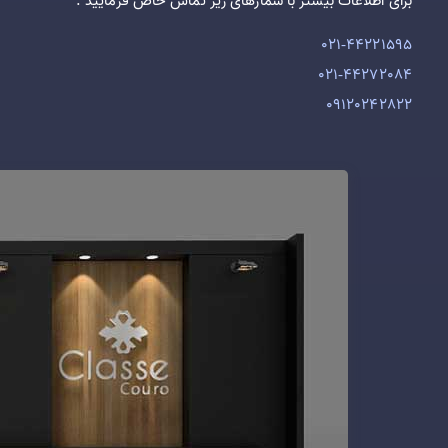
برای اطلاعات بیشتر با شمارهای زیر تماس حاص فرمایید :
021-44221595
021-44272084
09120242822