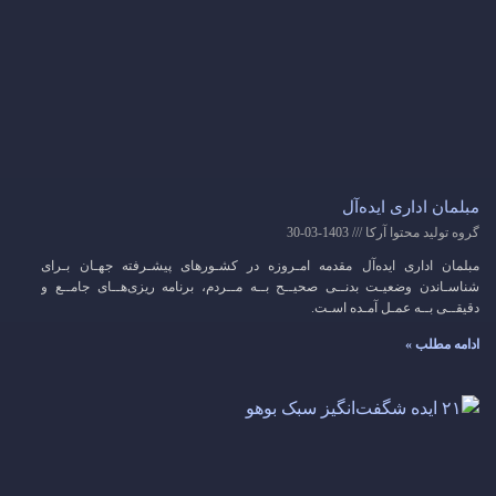
مبلمان اداری ایده‌آل
گروه تولید محتوا آرکا
1403-03-30
مبلمان اداری ایده‌آل مقدمه امـروزه در کشـورهای پیشـرفته جهـان بـرای
شناسـاندن وضعیـت بدنــی صحیــح بــه مــردم، برنامه ریزی‌هــای جامــع و
دقیقــی بــه عمـل آمـده اسـت.
ادامه مطلب »