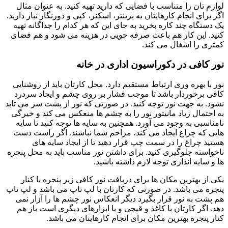
لوازم تان را متناسب با فضایی که دارید تهیه کنید. به عنوان مثال
اگر برای انجام کارهایتان به پرینتر، اسکنر، کپی و دورنگار نیاز دارید.
یک دستگاه چند کاره بخرید به جای این که هر کدام را جداگانه تهیه
کنید. این کار هم باعث صرفه جویی در هزینه می شود و هم فضای
کمتری را اشغال می کند.
نور کافی در دکوراسیون اداری در خانه
نور با بهره وری ارتباط مستقیم دارد. محل کارتان باید از روشنایی
کافی برخوردار باشد تا موجب فشار بر روی چشم و ایجاد سردرد
نشود. به جهت نور توجه کنید. در صورتی که نور از پشت سر می تابد
به احتمال زیاد مانیتور نور را به چشم ها منعکس می کند و خیرگی
نامناسبی به وجود می آورد. همچنین به سایه ها توجه کنید تا سایه
هایی که چراغ ایجاد می کند، مزاحم شما نباشند. اگر راست دست
هستید چراغ را در سمت چپ قرار دهید تا از ایجاد سایه های
ناخواسته جلوگیری کنید. برای داشتن نور مناسب باید به محل پنجره
ها و سایه اندازی توجه لازم داشته باشید.
یکی از بهترین مکان ها برای دریافت نور کافی زیر پنجره یا کنار
پنجره می باشد. در صورتی که کارتان با لپ تاپ می باشد و لپ تاپ
هم پشت به نور قرار بگیرد دیگر انعکاس نور چشم ها را آزار نمی
دهد. اگر کارتان با کاغذ و قیچی و یا ابزارهای دیگری است باز هم
کنار پنجره بهترین مکان برای انجام کارهایتان می باشد.