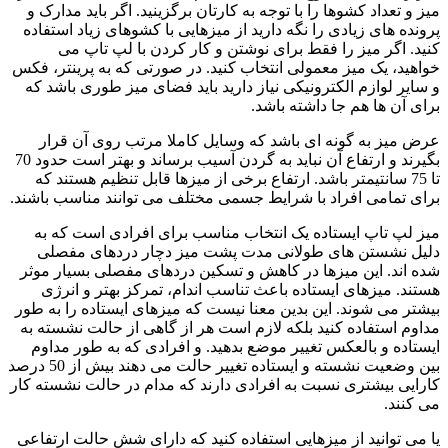
میز و تعداد کشوها را با توجه به کارتان برگزینید. اگر باید مدارک و
پرونده های زیادی را نگه دارید از میزهایی با کشوهای زیاد استفاده
کنید. اگر میز را فقط برای نوشتن و کار کردن با لپ تاپ می
خواهید، یک میز معمولی انتخاب کنید. در صورتی که به پرینتر، فکس
و سایر لوازم الکترونیکی نیاز دارید باید فضای میز طوری باشد که
برای آن ها هم جا داشته باشد.
عرض میز به گونه ای باشد که وسایل کاملا مرتب روی آن قرار
بگیرند و ارتفاع آن نباید به گردن آسیب برساند و بهتر است حدود 70
تا 75 سانتیمتر باشد. ارتفاع برخی از میزها قابل تنظیم هستند که
برای تمامی افراد با شرایط جسمی مختلف می توانند مناسب باشند.
میز لپ تاپ ایستاده یک انتخاب مناسب برای افرادی است که به
دلیل نشستن های طولانی مدت پشت میز دچار دردهای مفصلی
شده اند. این میزها در کاهش و تسکین دردهای مفصلی بسیار موثر
هستند. میزهای ایستاده باعث تناسب اندام، تمرکز بهتر و انرژی
بیشتر می شوند. این بدین معنا نیست که میزهای ایستاده را به طور
مداوم استفاده کنید بلکه لازم است هر از گاهی از حالت نشسته به
ایستاده و بالعکس تغییر موضع بدهید. و افرادی که به طور مداوم
بین وضعیت نشسته و ایستاده تغییر حالت می دهند بیش از 50 درصد
کارایی بیشتری نسبت به افرادی دارند که مدام در حالت نشسته کار
می کنند.
یا می توانید از میزهایی استفاده کنید که دارای شش حالت ارتفاعی